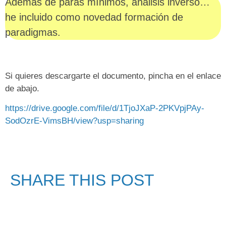
Además de paras mínimos, análisis inverso…
he incluido como novedad formación de
paradigmas.
Si quieres descargarte el documento, pincha en el enlace
de abajo.
https://drive.google.com/file/d/1TjoJXaP-2PKVpjPAy-
SodOzrE-VimsBH/view?usp=sharing
SHARE THIS POST